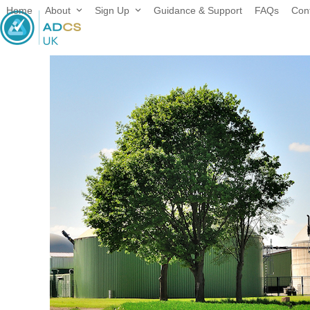
Skip
Home
About
Sign Up
Guidance & Support
FAQs
Con
to
content