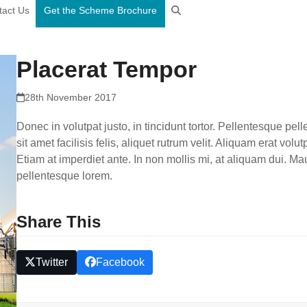
tact Us
Get the Scheme Brochure
Placerat Tempor
28th November 2017
Donec in volutpat justo, in tincidunt tortor. Pellentesque pell
sit amet facilisis felis, aliquet rutrum velit. Aliquam erat vol
Etiam at imperdiet ante. In non mollis mi, at aliquam dui. Ma
pellentesque lorem.
Share This
Twitter
Facebook